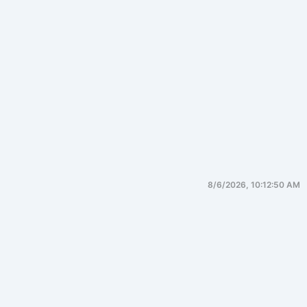
8/6/2026, 10:12:50 AM
产品战略
一、顶层战略框架（总纲）