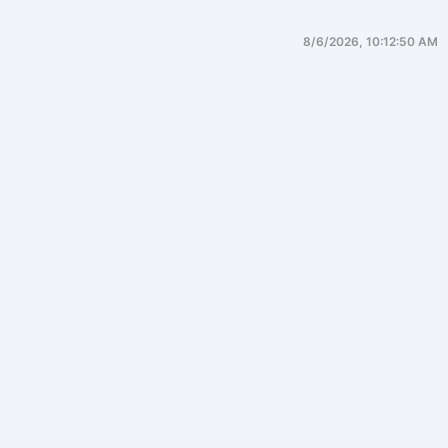
8/6/2026, 10:12:50 AM
广告平台
一、广告平台的第一性原理（Why）
1.1 广告平台的本质
广告平台的本质不是"投广告"，而是一个：
在严格约束条件下，进行实时价值分配的在线决策系
统