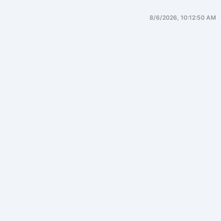
8/6/2026, 10:12:50 AM
C++
一、C++ 的核心设计哲学（认知锚
点）
C++ 并非“复杂”，而是
将复杂性显式暴露给程序员
。
1. 资源即对象（RAII）
一切资源（内存、锁、文件、线程）都应绑定到对象
生命周期