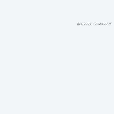
8/6/2026, 10:12:50 AM
网络层
一、网络层的第一性原理
1. 网络层要解决的根本问题
问题本质
：
在一个
不可靠、异构、无限规模扩展
的物理网络之